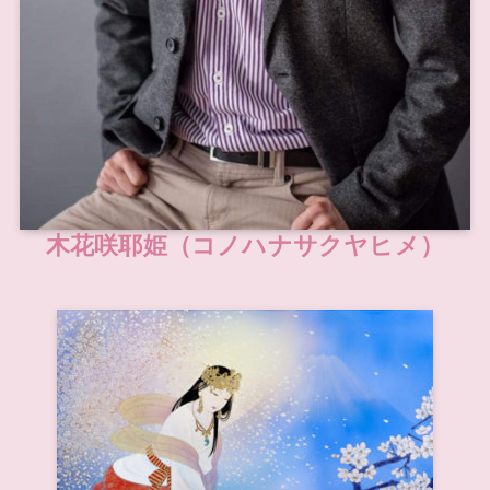
木花咲耶姫（コノハナサクヤヒメ）