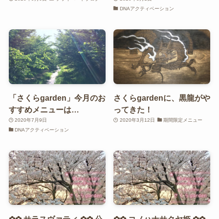
DNAアクティベーション
「さくらgarden」今月のお
さくらgardenに、黒龍がや
すすめメニューは…
ってきた！
2020年7月9日
2020年3月12日
期間限定メニュー
DNAアクティベーション
✿✿ サラスヴァティ ✿✿ 公
✿✿ コノハナサクヤ姫 ✿✿