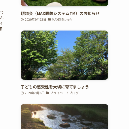
今
瞑想会（MAX瞑想システムTM）のお知らせ
ん
2020年9月13日
MAX瞑想tm会
イ
細
子どもの感受性を大切に育てましょう
2020年9月6日
プライベートブログ