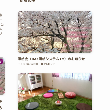
癒
ー
、当
人
が
瞑想会（MAX瞑想システムTM）のお知らせ
せ
2020年9月13日
お知らせ
テ
ら