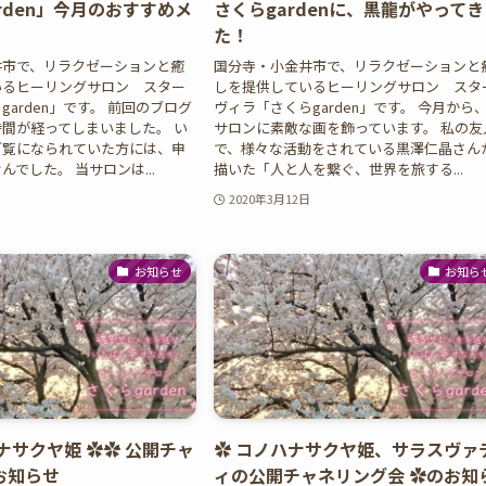
rden」今月のおすすめメ
さくらgardenに、黒龍がやってき
た！
井市で、リラクゼーションと癒
国分寺・小金井市で、リラクゼーションと
いるヒーリングサロン スター
しを提供しているヒーリングサロン スタ
arden」です。 前回のブログ
ヴィラ「さくらgarden」です。 今月から
間が経ってしまいました。 い
サロンに素敵な画を飾っています。 私の友
ご覧になられていた方には、申
で、様々な活動をされている黒澤仁晶さん
でした。 当サロンは...
描いた「人と人を繋ぐ、世界を旅する...
2020年3月12日
お知らせ
お知ら
ナサクヤ姫 ✿✿ 公開チャ
✿ コノハナサクヤ姫、サラスヴァ
お知らせ
ィの公開チャネリング会 ✿のお知