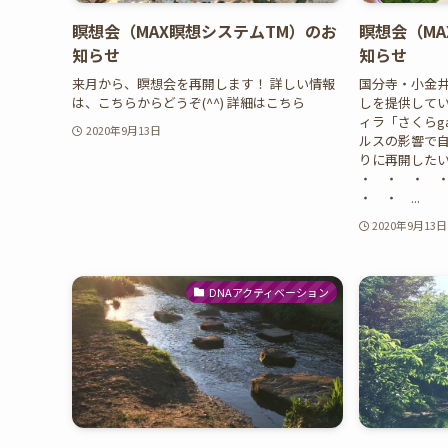
瞑想会（MAX瞑想システムTM）のお
瞑想会（MA
知らせ
知らせ
来月から、瞑想会を再開します！ 詳しい情報
国分寺・小金
は、こちらからどうぞ(^^) 詳細はこちら
しを提供してい
ィラ「さくらga
2020年9月13日
ルスの影響で
りに再開した
・ ・ ・ 
・ ・ ...
2020年9月13日
DNAアクティベーション