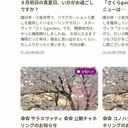
８月初日の真夏日、いかがお過ごし
「さくらga
ですか？
ニューは…
国分寺・小金井市で、リラクゼーションと癒
国分寺・小金
しを提供しているヒーリングサロン スター
しを提供して
ヴィラ「さくらgarden」です。 関東地方は、
ヴィラ「さくらg
やっと梅雨明けしましたね。 ８月に入るまで
から、だいぶ時
梅雨だった年は、過去に思い出せないくらい
つもブログを
久しぶりだったと思います。 今日は蝉...
し訳ございません
2020年8月1日
2020年7月9日
お知らせ
✿✿ サラスヴァティ ✿✿ 公開チャネ
✿✿ コノハ
リングのお知らせ
ネリングの