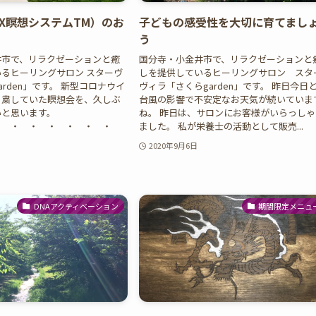
X瞑想システムTM）のお
子どもの感受性を大切に育てまし
う
井市で、リラクゼーションと癒
国分寺・小金井市で、リラクゼーションと
るヒーリングサロン スターヴ
しを提供しているヒーリングサロン スタ
rden」です。 新型コロナウイ
ヴィラ「さくらgarden」です。 昨日今日
自粛していた瞑想会を、久しぶ
台風の影響で不安定なお天気が続いていま
いと思います。
ね。 昨日は、サロンにお客様がいらっしゃ
・ ・ ・ ・ ・ ・ ・
ました。 私が栄養士の活動として販売...
2020年9月6日
DNAアクティベーション
期間限定メニュ